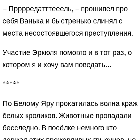
– Прррредатттееель, – прошипел про
себя Ванька и быстренько слинял с
места несостоявшегося преступления.
Участие Эркюля помогло и в тот раз, о
котором я и хочу вам поведать…
*****
По Белому Яру прокатилась волна краж
белых кроликов. Животные пропадали
бесследно. В посёлке немного кто
держал этих прожорливых грызунов, но