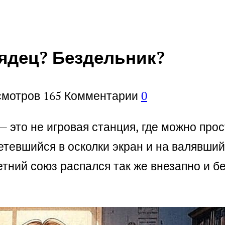
еядец? Бездельник?
смотров
165
Комментарии
0
 это не игровая станция, где можно прос
етевшийся в осколки экран и на валявший
тний союз распался так же внезапно и бе