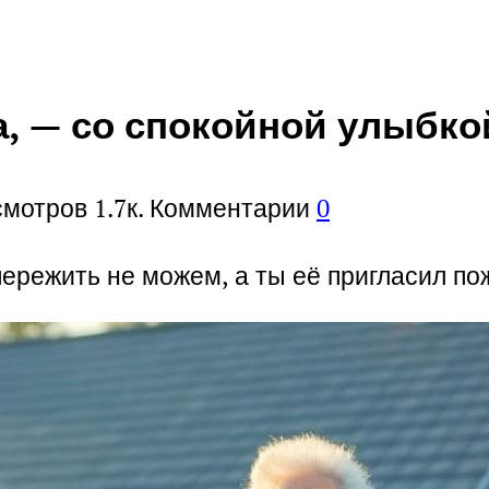
, — со спокойной улыбкой
смотров
1.7к.
Комментарии
0
пережить не можем, а ты её пригласил п